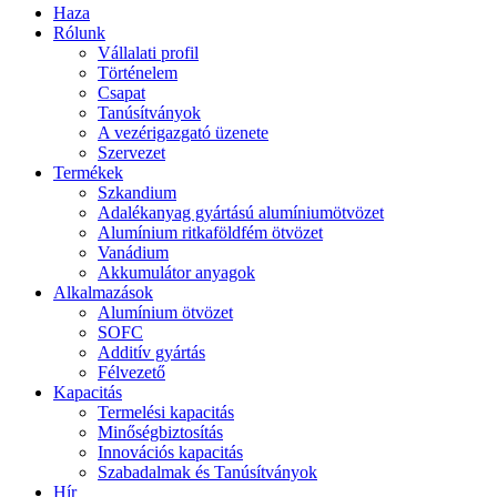
Haza
Rólunk
Vállalati profil
Történelem
Csapat
Tanúsítványok
A vezérigazgató üzenete
Szervezet
Termékek
Szkandium
Adalékanyag gyártású alumíniumötvözet
Alumínium ritkaföldfém ötvözet
Vanádium
Akkumulátor anyagok
Alkalmazások
Alumínium ötvözet
SOFC
Additív gyártás
Félvezető
Kapacitás
Termelési kapacitás
Minőségbiztosítás
Innovációs kapacitás
Szabadalmak és Tanúsítványok
Hír