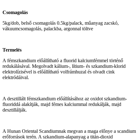
Csomagolás
5kg/dob, belső csomagolás 0.5kg/palack, műanyag zacskó,
vákuumcsomagolás, palackba, argonnal töltve
Termelés
A fémszkandium előállítható a fluorid kalciumfémmel történő
redukálásával. Megolvadt kálium-, lítium- és szkandium-klorid
elektrolízisével is előállítható volfrámhuzal és olvadt cink
elektródáival.
A desztillált fémszkandium előállításához az oxidot szkandium-
fluoriddá alakítják, majd fémes kalciummal redukálják, majd
desztillálják.
A Hunan Oriental Scandiumnak megvan a maga előnye a scandium
erőforrások terén. A szkandium-alapanyag a titán-dioxid