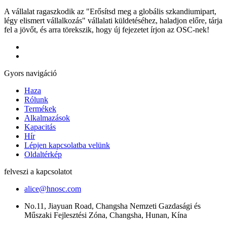
A vállalat ragaszkodik az "Erősítsd meg a globális szkandiumipart,
légy elismert vállalkozás" vállalati küldetéséhez, haladjon előre, tárja
fel a jövőt, és arra törekszik, hogy új fejezetet írjon az OSC-nek!
Gyors navigáció
Haza
Rólunk
Termékek
Alkalmazások
Kapacitás
Hír
Lépjen kapcsolatba velünk
Oldaltérkép
felveszi a kapcsolatot
alice@hnosc.com
No.11, Jiayuan Road, Changsha Nemzeti Gazdasági és
Műszaki Fejlesztési Zóna, Changsha, Hunan, Kína