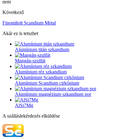
nem
Következő
Finomított Scandium Metal
Akár ez is tetszhet
Alumínium titán szkandium
Mangán-szulfát
Alumínium réz szkandium
Alumínium Scandium cirkónium
Alumínium magnézium szkandium por
AlSi7Mg
A szálláslekérdezés elküldése