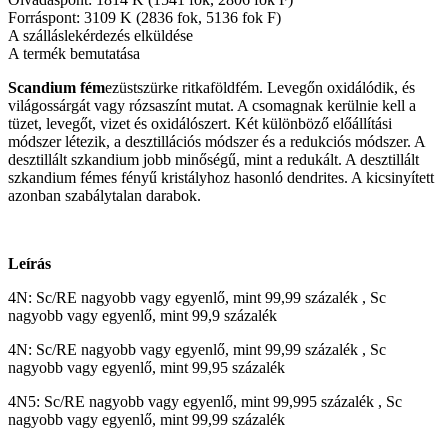
Forráspont: 3109 K (2836 fok, 5136 fok F)
A szálláslekérdezés elküldése
A termék bemutatása
Scandium fém
ezüstszürke ritkaföldfém. Levegőn oxidálódik, és
világossárgát vagy rózsaszínt mutat. A csomagnak kerülnie kell a
tüzet, levegőt, vizet és oxidálószert. Két különböző előállítási
módszer létezik, a desztillációs módszer és a redukciós módszer. A
desztillált szkandium jobb minőségű, mint a redukált. A desztillált
szkandium fémes fényű kristályhoz hasonló dendrites. A kicsinyített
azonban szabálytalan darabok.
Leírás
4N: Sc/RE nagyobb vagy egyenlő, mint 99,99 százalék , Sc
nagyobb vagy egyenlő, mint 99,9 százalék
4N: Sc/RE nagyobb vagy egyenlő, mint 99,99 százalék , Sc
nagyobb vagy egyenlő, mint 99,95 százalék
4N5: Sc/RE nagyobb vagy egyenlő, mint 99,995 százalék , Sc
nagyobb vagy egyenlő, mint 99,99 százalék