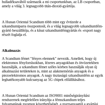
hulladéksavából származik a mi csoportunkban, az LB csoportban,
amely a világ 3. legnagyobb titán-dioxid-gyártója.
A Hunan Oriental Scandium több mint egy évtizede a
szkandiumiparra összpontosít, és a világ legnagyobb szkandiumfém-
gyártó beszállítója, és a kínai szkandiumfémgyártás és -export nagy
részét foglalja el.
Alkalmazás
A Scandium fémet "fényes elemnek" nevezik. Amellett, hogy új
elektromos fényforrásokban, lézeres anyagokban és ötvözetekben
használják, a szkandium fémet széles körben használják olyan új
alkalmazási területeken is, mint az alakmemóriás anyagok és a
piezoelektromos anyagok. A nagy tisztaságú szkandiumfém az egyik
leghatékonyabb kulcsanyag az 5G chipek előállításához.
A Hunan Oriental Scandium az ISO9001 minőségirányítási
rendszernek megfelelően irányítja a fémszkandium teljes
folyamatának nyomon követhetőségét, a nyersanyagtól a gyártási