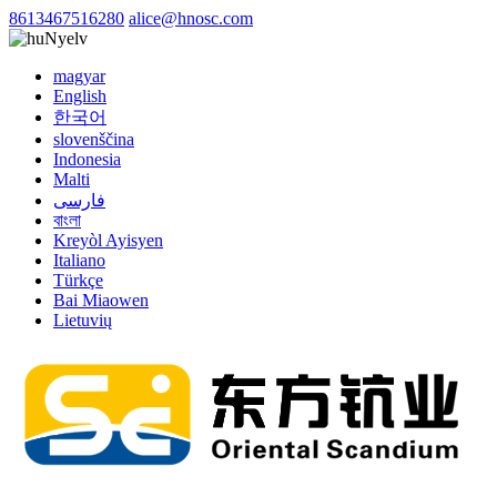
8613467516280
alice@hnosc.com
Nyelv
magyar
English
한국어
slovenščina
Indonesia
Malti
فارسی
বাংলা
Kreyòl Ayisyen
Italiano
Türkçe
Bai Miaowen
Lietuvių