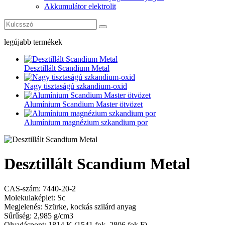
Akkumulátor elektrolit
legújabb termékek
Desztillált Scandium Metal
Nagy tisztaságú szkandium-oxid
Alumínium Scandium Master ötvözet
Alumínium magnézium szkandium por
Desztillált Scandium Metal
CAS-szám: 7440-20-2
Molekulaképlet: Sc
Megjelenés: Szürke, kockás szilárd anyag
Sűrűség: 2,985 g/cm3
Olvadáspont: 1814 K (1541 fok, 2806 fok F)