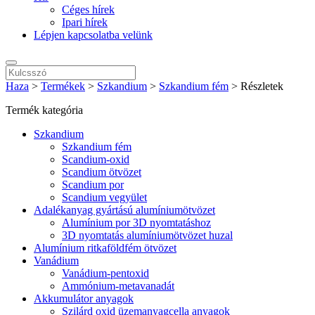
Céges hírek
Ipari hírek
Lépjen kapcsolatba velünk
Haza
>
Termékek
>
Szkandium
>
Szkandium fém
>
Részletek
Termék kategória
Szkandium
Szkandium fém
Scandium-oxid
Scandium ötvözet
Scandium por
Scandium vegyület
Adalékanyag gyártású alumíniumötvözet
Alumínium por 3D nyomtatáshoz
3D nyomtatás alumíniumötvözet huzal
Alumínium ritkaföldfém ötvözet
Vanádium
Vanádium-pentoxid
Ammónium-metavanadát
Akkumulátor anyagok
Szilárd oxid üzemanyagcella anyagok