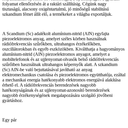
folyamat ellenőrzésén át a raktári szállításig. Cégünk nagy
tisztaságú, alacsony oxigéntartalmú, jó minőségű stabilitású
szkandium fémet állít elő, a termékeket a világba exportáljuk.
A Scandium (Sc) adalékolt alumínium-nitrid (AlN) egyfajta
piezoelektromos anyag, amelyet széles körben használnak
rádiófrekvenciás szűrőkben, ultrahangos érzékelőkben,
oszcillátorokban és egyéb eszközökben. Kiválthatja a hagyományos
alumínium-nitrid (AlN) piezoelektromos anyagot, amelyet a
mobiltelefonok és az ujjlenyomat-olvasók belső rádiófrekvenciás
szűrőiben használnak ultrahangos képernyők alatt. A szkandium
(Sc) AlN-be való bejuttatásával javítható az anyag
elektromechanikus csatolása és piezoelektromos együtthatója, ezáltal
a mechanikai energia hatékonyabb elektromos energiává alakítása
érhető el. A rádiófrekvenciás berendezések nagyobb
hatékonyságának és az ujjlenyomat-azonosító berendezések
nagyobb érzékenységének megalapozására szolgáló jövőbeni
gyártáshoz.
Egy pár