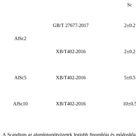
Sc
GB/T 27677-2017
2±0.2
AlSc2
XB/T402-2016
2±0.2
AlSc5
XB/T402-2016
5±0.5
AlSc10
XB/T402-2016
10±0.
A Scandium az alumíniumötvözetek legjobb finomítója és módosítója, je