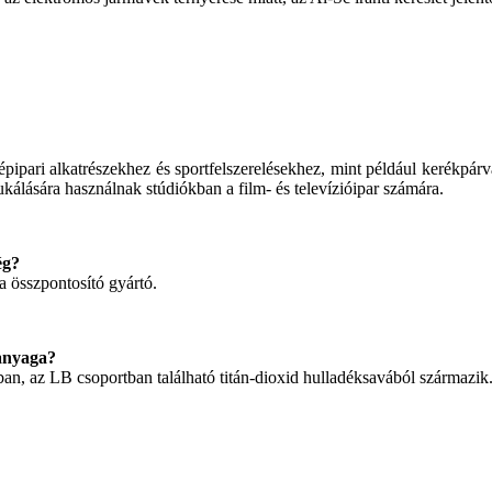
pari alkatrészekhez és sportfelszerelésekhez, mint például kerékpárv
álására használnak stúdiókban a film- és televízióipar számára.
ég?
 összpontosító gyártó.
anyaga?
, az LB csoportban található titán-dioxid hulladéksavából származik