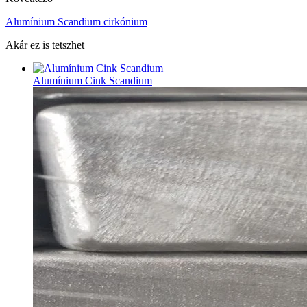
Alumínium Scandium cirkónium
Akár ez is tetszhet
Alumínium Cink Scandium