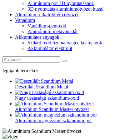
Alumínium por 3D nyomtatáshoz
3D nyomtatás alumíniumötvözet huzal
Alumínium ritkaföldfém ötvözet
Vanádium
Vanádium-pentoxid
Ammónium-metavanadát
Akkumulátor anyagok
Szilárd oxid üzemanyagcella anyagok
Akkumulátor elektrolit
legújabb termékek
Desztillált Scandium Metal
Nagy tisztaságú szkandium-oxid
Alumínium Scandium Master ötvözet
Alumínium magnézium szkandium por