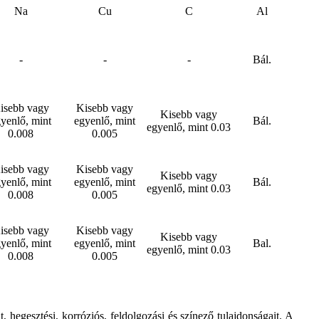
Na
Cu
C
Al
-
-
-
Bál.
isebb vagy
Kisebb vagy
Kisebb vagy
yenlő, mint
egyenlő, mint
Bál.
egyenlő, mint 0.03
0.008
0.005
isebb vagy
Kisebb vagy
Kisebb vagy
yenlő, mint
egyenlő, mint
Bál.
egyenlő, mint 0.03
0.008
0.005
isebb vagy
Kisebb vagy
Kisebb vagy
yenlő, mint
egyenlő, mint
Bal.
egyenlő, mint 0.03
0.008
0.005
 hegesztési, korróziós, feldolgozási és színező tulajdonságait. A