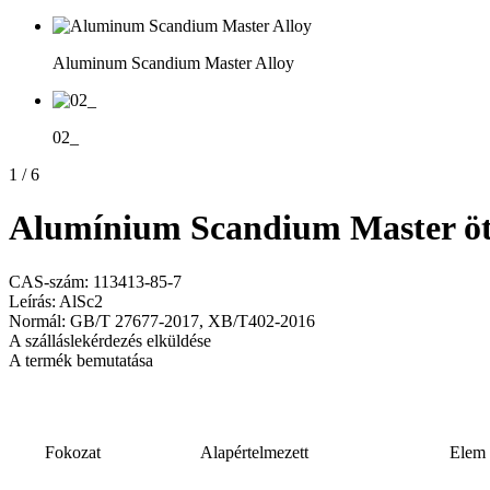
Aluminum Scandium Master Alloy
02_
1
/
6
Alumínium Scandium Master öt
CAS-szám: 113413-85-7
Leírás: AlSc2
Normál: GB/T 27677-2017, XB/T402-2016
A szálláslekérdezés elküldése
A termék bemutatása
Fokozat
Alapértelmezett
Elem