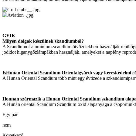
GYIK
Milyen dolgok készülnek skandiumból?
A Scandiumot alumínium-scandium ötvözetekben használják repülőgépi
jodidot higanygőzlámpákban használják, amelyeket a napfény reproduk
Is
Hunan Oriental Scandium Oriental
gyártó vagy kereskedelmi c
A Hunan Oriental Scandium több mint egy évtizede a szkandiumiparra
Honnan származik a Hunan Oriental Scandium szkandium alap
A Hunan oriental Scandium Scandium-oxid alapanyaga a csoportunkban
Egy pár
nem
Következő