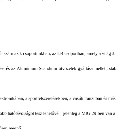
l származik csoportunkban, az LB csoportban, amely a világ 3.
se és az Alumínium Scandium ötvözetek gyártása mellett, stabil
tronikában, a sportfelszerelésekben, a vasúti tranzitban és más
obb hatótávolságot tesz lehetővé – jelenleg a MIG 29-ben van a
ntősen megnő.