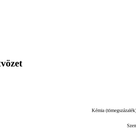
vözet
Kémia (tömegszázalék
Szen