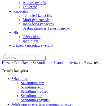
Additív gyártás
Félvezető
Kapacitás
Termelési kapacitás
Minőségbiztosítás
Innovációs kapacitás
Szabadalmak és Tanúsítványok
Hír
Céges hírek
Ipari hírek
Lépjen kapcsolatba velünk
Haza
>
Termékek
>
Szkandium
>
Scandium ötvözet
>
Részletek
Termék kategória
Szkandium
Szkandium fém
Scandium-oxid
Scandium ötvözet
Scandium por
Scandium vegyület
Adalékanyag gyártású alumíniumötvözet