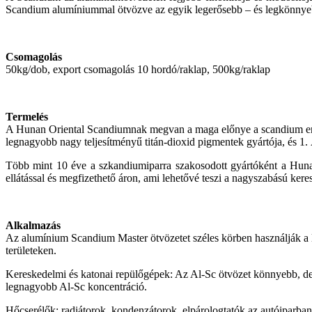
Scandium alumíniummal ötvözve az egyik legerősebb – és legkönnyebb
Csomagolás
50kg/dob, export csomagolás 10 hordó/raklap, 500kg/raklap
Termelés
A Hunan Oriental Scandiumnak megvan a maga előnye a scandium erőf
legnagyobb nagy teljesítményű titán-dioxid pigmentek gyártója, és 1.
Több mint 10 éve a szkandiumiparra szakosodott gyártóként a Hunan
ellátással és megfizethető áron, ami lehetővé teszi a nagyszabású ker
Alkalmazás
Az alumínium Scandium Master ötvözetet széles körben használják a lé
területeken.
Kereskedelmi és katonai repülőgépek: Az Al-Sc ötvözet könnyebb, de 
legnagyobb Al-Sc koncentráció.
Hőcserélők: radiátorok, kondenzátorok, elpárologtatók az autóiparban 