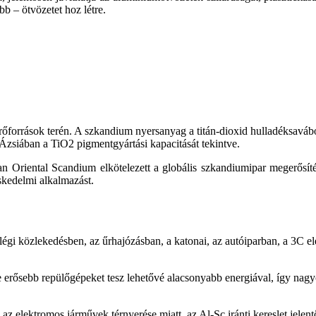
 – ötvözetet hoz létre.
orrások terén. A szkandium nyersanyag a titán-dioxid hulladéksavábó
 Ázsiában a TiO2 pigmentgyártási kapacitását tekintve.
 Oriental Scandium elkötelezett a globális szkandiumipar megerősíté
eskedelmi alkalmazást.
gi közlekedésben, az űrhajózásban, a katonai, az autóiparban, a 3C elek
erősebb repülőgépeket tesz lehetővé alacsonyabb energiával, így nagy
az elektromos járművek térnyerése miatt, az Al-Sc iránti kereslet jele