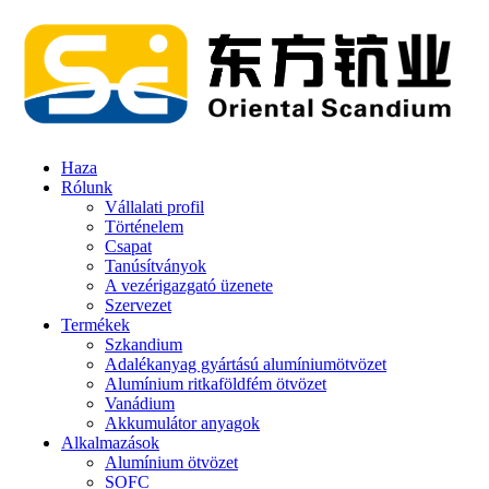
Haza
Rólunk
Vállalati profil
Történelem
Csapat
Tanúsítványok
A vezérigazgató üzenete
Szervezet
Termékek
Szkandium
Adalékanyag gyártású alumíniumötvözet
Alumínium ritkaföldfém ötvözet
Vanádium
Akkumulátor anyagok
Alkalmazások
Alumínium ötvözet
SOFC